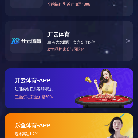
发展历程
合作品牌
联系我们
020-87566596
关于我们
您现在的位置：
星空体育·(China)官方网站 - 登录入口
/
关于BOSS
/
公司简介
关于我们