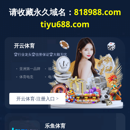
星空体育·(China)官方网站 - 登
录入口
星空体育·(China)官方网站 - 登录入口
解决方案

解决方案
进一步了解

弱电系统建设及智能化系统
信息安全整体解决方案