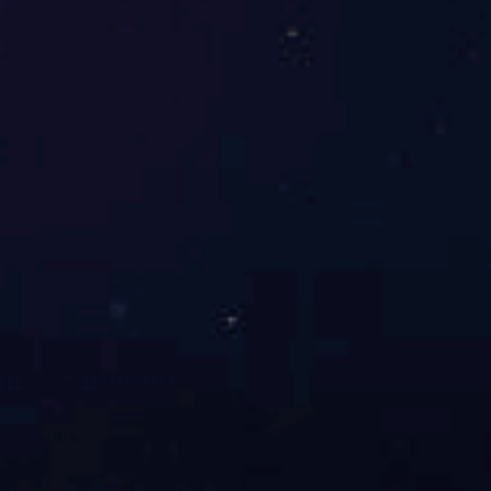
现有员工100+
星空体育·(China)官方网站 - 登
录入口
专心、专注、专业，超越自我，共赢未来
企业精神
争分夺秒、拼搏、攀登、超越
企业使命
以客户为中心，服务只有起点，满意没有终点！