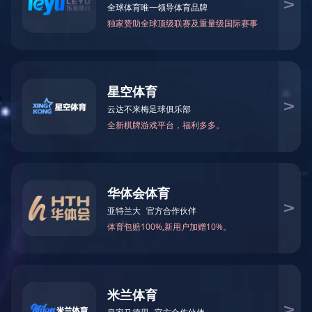
安全云解决方案
安全无线网络建设方案
智能化机房建设及动环监测
分支组网及移动办公
智能化组网解决方案
新闻资讯

新闻资讯
进一步了解

星空体育·(China)官方网站 - 登录入口
行业新闻