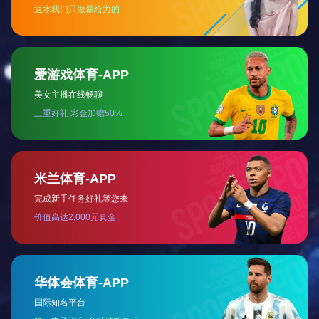
全部分类


公司简介
星空体育·(China)官方网站 - 登录入口 （以下简称星空体
育·(China)官方网站 - 登录入口 ）成立于2013年，总部在广
州，公司一直坚持“以客户为中心，服务只有起点，满意没有
终点”为企业使命，依托多年的行业经验，以客户需求为导
向，用优质产品、专业技术和完善服务为依托，为客户提供专
业的、前瞻性的新IT信息技术解决方案，帮助客户降低运营成
本，提高生产效率，快速应对市场变化，发挥竞争优势。腾展
信息已成为业内值得信赖的商业合作伙伴、华南地区最优秀的
以客户体验为中心的智能服务商之一。