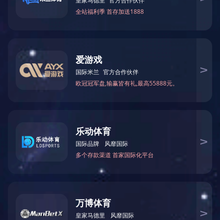
工程案例

工程案例
进一步了解

国内案例
国外案例
关于我们

关于我们
进一步了解

公司简介
星空体育·(China)官方网站 - 登录入口
荣誉资质