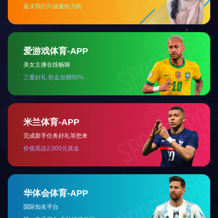
资讯分类


暂时没有内容信息显示
请先在网站后台添加数据记录。
星空体育·(China)官方网站 - 登录入口
解决方案
弱电系统建设及智能化系统
信息安全整体解决方案
安全云解
决方案
安全无线网络建设方案
智能化机房建设及动环监测
分
支组网及移动办公
智能化组网解决方案
新闻资讯
星空体育·(China)官方网站 - 登录入口
行业新闻
工程案例
国内案例
国外案例
关于我们
公司简介
星空体育·(China)官方网站 - 登录入口
荣誉资质
发展
历程
合作品牌
联系我们
星空体育·(China)官方网站 - 登录入口